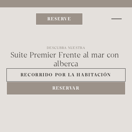
xplora Be  | Sumérgete en nuestras Escapadas y Experiencias Curadas     | 
TEMPORAD
RESERVE
DESCUBRA NUESTRA
Suite Premier Frente al mar con 
alberca
RECORRIDO POR LA HABITACIÓN
RESERVAR