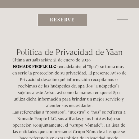
xplora Be  | Sumérgete en nuestras Escapadas y Experiencias Curadas     | 
TEMPORAD
RESERVE
Política de Privacidad de Yäan
Última
 actualización: 21 de enero de 2026
NOMADE PEOPLE LLC
 (en adelante, el “Spa”) se toma muy 
en serio la protección de su privacidad. El presente Aviso de 
Privacidad describe qué información recopilamos o 
recibimos de los huéspedes del spa (los “Huéspedes”) 
sujetos a este Aviso, así como la manera en que el Spa 
utiliza dicha información para brindar un mejor servicio y 
atender sus necesidades.
Las referencias a “nosotros”, “nuestro” o “nos” se refieren a 
Nomade People LLC, sus afiliadas y los hoteles bajo su 
operación (conjuntamente, el “Grupo Nômade”). La lista de 
las entidades que conforman el Grupo Nômade a las que se 
hace referencia en esta Política de Privacidad puede 