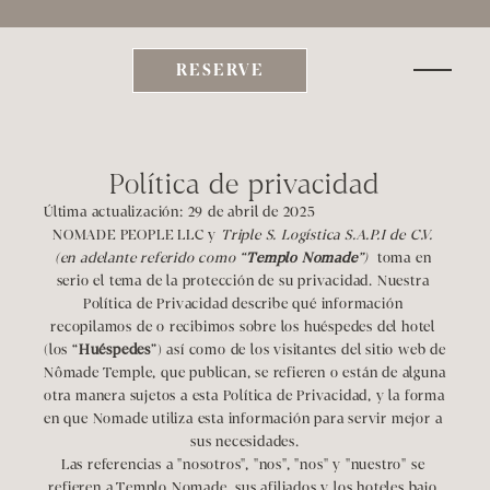
xplora Be  | Sumérgete en nuestras Escapadas y Experiencias Curadas     | 
TEMPORAD
RESERVE
Política de privacidad
Última
 actualización: 29 de abril de 2025
NOMADE PEOPLE LLC y 
Triple S. Logística S.A.P.I de C.V. 
(en adelante referido como “
Templo Nomade
”) 
 toma en 
serio el tema de la protección de su privacidad. Nuestra 
Política de Privacidad describe qué información 
recopilamos de o recibimos sobre los huéspedes del hotel 
(los “
Huéspedes
”) así como de los visitantes del sitio web de 
Nômade Temple, que publican, se refieren o están de alguna 
otra manera sujetos a esta Política de Privacidad, y la forma 
en que Nomade utiliza esta información para servir mejor a 
sus necesidades.
Las referencias a "nosotros", "nos", "nos" y "nuestro" se 
refieren a Templo Nomade, sus afiliados y los hoteles bajo 