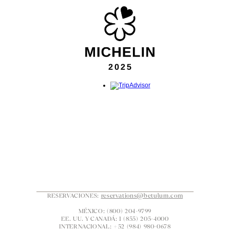
RESERVACIONES: 
reservations@betulum.com
MÉXICO: (800) 204-9799
EE. UU. Y CANADÁ: 1 (855) 205-4000
INTERNACIONAL: +52 (984) 980-0678