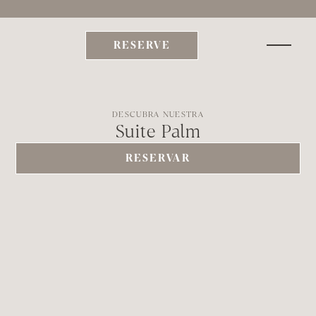
xplora Be  | Sumérgete en nuestras Escapadas y Experiencias Curadas     | 
TEMPORAD
RESERVE
DESCUBRA NUESTRA
Suite Palm
RESERVAR